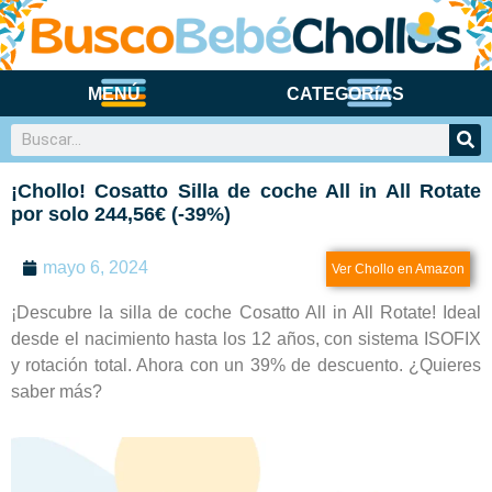
CARRITOS Y SILLAS DE PASEO
¡Chollo! Cosatto Silla de coche All in All Rotate
por solo 244,56€ (-39%)
mayo 6, 2024
Ver Chollo en Amazon
¡Descubre la silla de coche Cosatto All in All Rotate! Ideal
desde el nacimiento hasta los 12 años, con sistema ISOFIX
y rotación total. Ahora con un 39% de descuento. ¿Quieres
saber más?