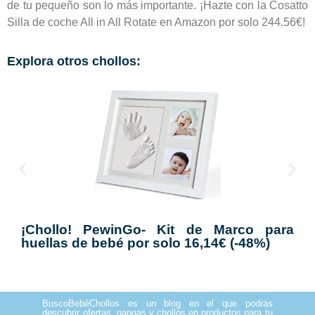
de tu pequeño son lo más importante. ¡Hazte con la Cosatto
Silla de coche All in All Rotate en Amazon por solo 244.56€!
Explora otros chollos:
¡Chollo! PewinGo- Kit de Marco para
huellas de bebé por solo 16,14€ (-48%)
BuscoBebéChollos es un blog en el que podrás
descubrir ofertas, gangas y chollos en productos para tu