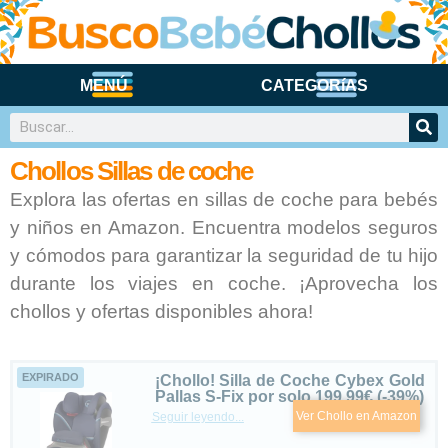
CARRITOS Y SILLAS DE PASEO
Chollos Sillas de coche
Explora las ofertas en sillas de coche para bebés
y niños en Amazon. Encuentra modelos seguros
y cómodos para garantizar la seguridad de tu hijo
durante los viajes en coche. ¡Aprovecha los
chollos y ofertas disponibles ahora!
EXPIRADO
¡Chollo! Silla de Coche Cybex Gold
Pallas S-Fix por solo 199,99€ (-39%)
Ver Chollo en Amazon
Seguir leyendo...