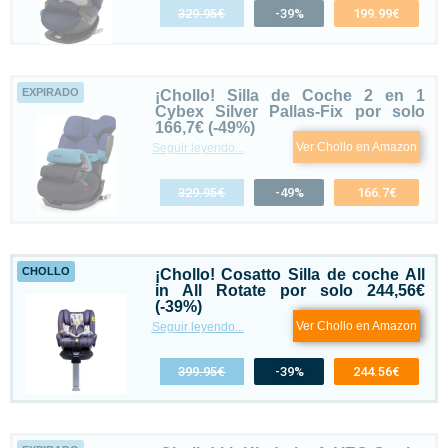
329.95€
-39%
199.99€
EXPIRADO
¡Chollo! Silla de Coche 2 en 1
Cybex Silver Pallas-Fix por solo
166,7€ (-49%)
Ver Chollo en Amazon
Seguir leyendo...
329.95€
-49%
166.7€
CHOLLO
¡Chollo! Cosatto Silla de coche All
in All Rotate por solo 244,56€
(-39%)
Ver Chollo en Amazon
Seguir leyendo...
399.95€
-39%
244.56€